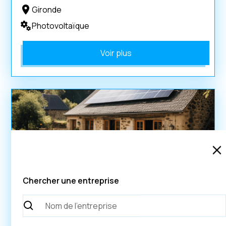
Gironde
Photovoltaïque
Voir plus
swiss energie
Présence nationale
Chercher une entreprise
Bouches-du-Rhône
Photovoltaïque
Pompe à chaleur