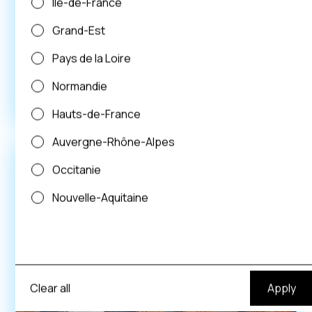
Île-de-France
Présence nationale
Grand-Est
Hauts-de-Seine
Photovoltaïque
Pompe à chaleur
Pays de la Loire
Normandie
Voir plus
Hauts-de-France
Auvergne-Rhône-Alpes
Occitanie
Nouvelle-Aquitaine
Clear all