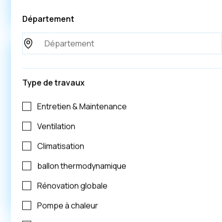
Voir plus
Département
Type de travaux
Eco NRJ
Entretien & Maintenance
Présence nationale
Ventilation
Haute-Garonne
Climatisation
Climatisation
Pompe à chaleur
Photovoltaïque
ballon thermodynamique
Rénovation globale
Voir plus
Pompe à chaleur