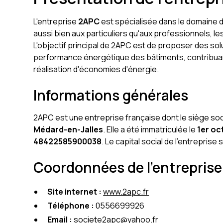
L'entreprise
2APC
est spécialisée dans le domaine d
aussi bien aux particuliers qu'aux professionnels, 
L'objectif principal de 2APC est de proposer des sol
performance énergétique des bâtiments, contribuant 
réalisation d'économies d'énergie.
Informations générales
2APC est une entreprise française dont le siège soc
Médard-en-Jalles
. Elle a été immatriculée le
1er oc
48422585900038
. Le capital social de l'entreprise 
Coordonnées de l'entreprise
Site internet :
www.2apc.fr
Téléphone :
0556699926
Email :
societe2apc@yahoo.fr