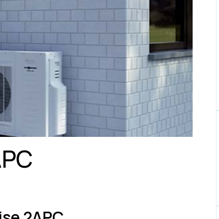
APC
rise 2APC