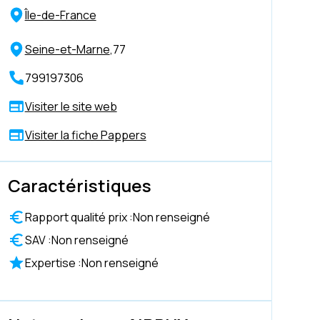
Île-de-France
Seine-et-Marne
,
77
799197306
Visiter le site web
Visiter la fiche Pappers
Caractéristiques
Rapport qualité prix :
Non renseigné
SAV :
Non renseigné
Expertise :
Non renseigné