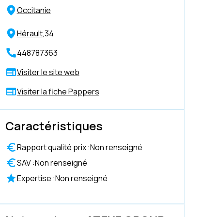
Occitanie
Hérault
,
34
448787363
Visiter le site web
Visiter la fiche Pappers
Caractéristiques
Rapport qualité prix :
Non renseigné
SAV :
Non renseigné
Expertise :
Non renseigné