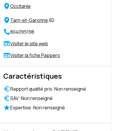
Occitanie
Tarn-et-Garonne
,
82
804095198
Visiter le site web
Visiter la fiche Pappers
Caractéristiques
Rapport qualité prix :
Non renseigné
SAV :
Non renseigné
Expertise :
Non renseigné