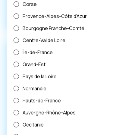
Rénovaton énergétique
Corse
Provence-Alpes-Côte d'Azur
Voir plus
Bourgogne Franche-Comté
Centre-Val de Loire
Île-de-France
Grand-Est
Pays de la Loire
Normandie
Hauts-de-France
Auvergne-Rhône-Alpes
Occitanie
ALAIN FURET