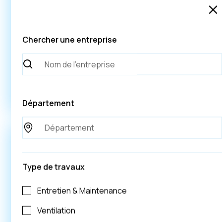
SARL TIREAU PITEL
Normandie
Chercher une entreprise
Orne
Rénovaton énergétique
Voir plus
Département
Type de travaux
Entretien & Maintenance
Ventilation