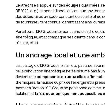
L’entreprise s’appuie sur des
équipes qualifiées
, 
RE2020, etc.) et sensibilisées aux enjeux environne
des délais, avec un souci constant de qualité et de s
de fournisseurs reconnus, garantissant ainsi durabi
Par ailleurs, ISO Group intervient dans le cadre de di
énergétique, et accompagne ses clients dans la con
réduite, etc.).
Un ancrage local et une amb
La stratégie d’ISO Group ne s’arrête pas à son périmè
où la rénovation énergétique ne se résume pas à un 
devient une
composante structurelle de l’immobil
thermiques, la hausse du prix de l’énergie et la p
passer à l’action. ISO Group se positionne comme u
solutions à la fois
économiquement accessibles e