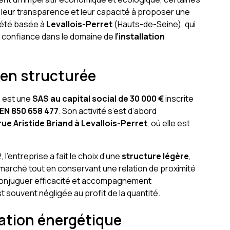
 leur transparence et leur capacité à proposer une
iété basée à
Levallois-Perret
(Hauts-de-Seine), qui
 confiance dans le domaine de
l’installation
ien structurée
p est une
SAS au capital social de 30 000 €
inscrite
EN 850 658 477
. Son activité s’est d’abord
rue Aristide Briand à Levallois-Perret
, où elle est
 l’entreprise a fait le choix d’une
structure légère
,
arché tout en conservant une relation de proximité
 conjuguer efficacité et accompagnement
st souvent négligée au profit de la quantité.
ation énergétique