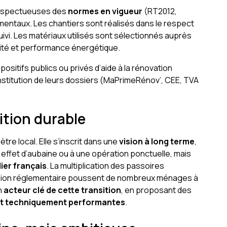
respectueuses des
normes en vigueur
(RT2012,
mentaux. Les chantiers sont réalisés dans le respect
uivi. Les matériaux utilisés sont sélectionnés auprès
lité et performance énergétique.
spositifs publics ou privés d’aide à la rénovation
stitution de leurs dossiers (MaPrimeRénov’, CEE, TVA
ition durable
tre local. Elle s’inscrit dans une
vision à long terme
,
effet d’aubaine ou à une opération ponctuelle, mais
ier français
. La multiplication des passoires
ression réglementaire poussent de nombreux ménages à
n
acteur clé de cette transition
, en proposant des
t techniquement performantes
.