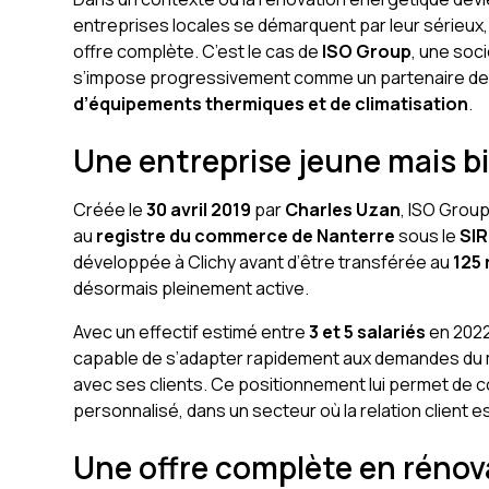
entreprises locales se démarquent par leur sérieux,
offre complète. C’est le cas de
ISO Group
, une soc
s’impose progressivement comme un partenaire de
d’équipements thermiques et de climatisation
.
Une entreprise jeune mais b
Créée le
30 avril 2019
par
Charles Uzan
, ISO Grou
au
registre du commerce de Nanterre
sous le
SIR
développée à Clichy avant d’être transférée au
125 
désormais pleinement active.
Avec un effectif estimé entre
3 et 5 salariés
en 2022,
capable de s’adapter rapidement aux demandes du m
avec ses clients. Ce positionnement lui permet de
personnalisé, dans un secteur où la relation client e
Une offre complète en rénov