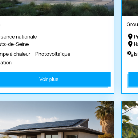
a
Grou
ésence nationale
P
uts-de-Seine
H
mpe à chaleur
Photovoltaïque
I
lation
Voir plus