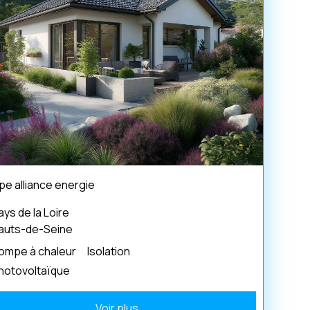
pe alliance energie
ays de la Loire
auts-de-Seine
ompe à chaleur
Isolation
hotovoltaïque
Voir plus