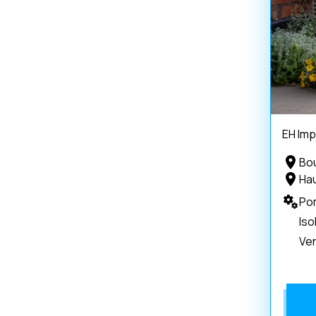
EH Im
Bo
Ha
Po
Iso
Ven