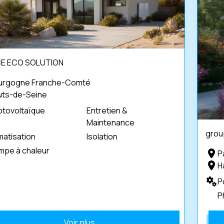
E ECO SOLUTION
urgogne Franche-Comté
uts-de-Seine
otovoltaïque
Entretien &
Maintenance
grou
matisation
Isolation
mpe à chaleur
P
H
P
P
Voir plus