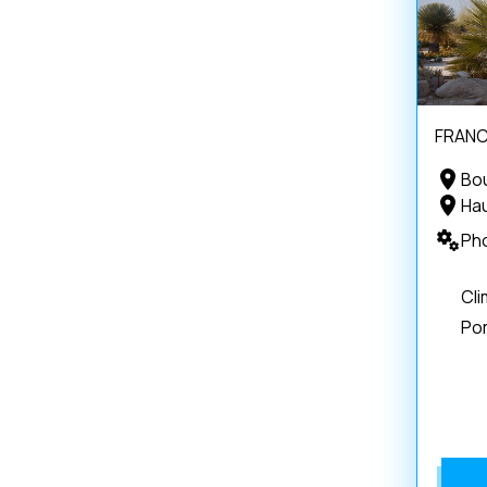
FRANC
Bo
Ha
Ph
Cli
Po