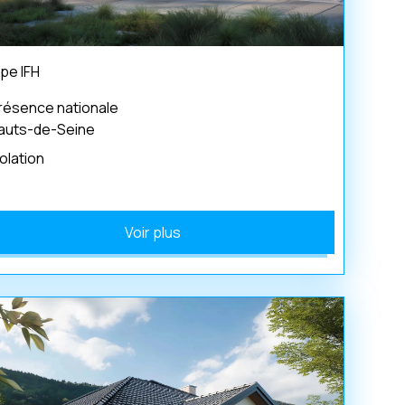
pe IFH
résence nationale
auts-de-Seine
solation
Voir plus