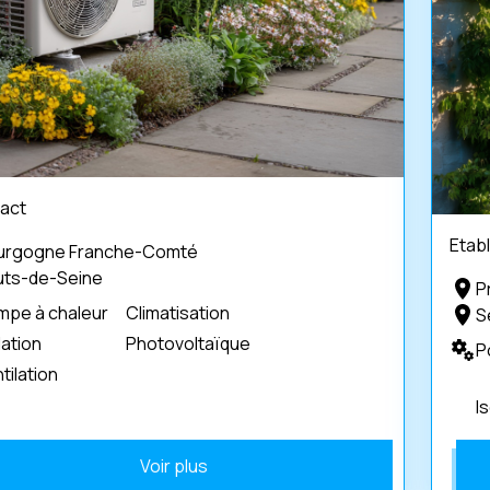
pact
Etab
urgogne Franche-Comté
uts-de-Seine
P
mpe à chaleur
Climatisation
S
lation
Photovoltaïque
P
tilation
I
Voir plus