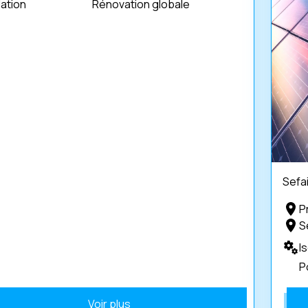
lation
Rénovation globale
Sefa
P
S
I
P
Voir plus