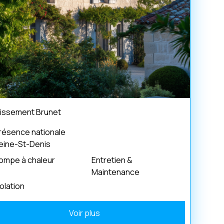
lissement Brunet
résence nationale
eine-St-Denis
ompe à chaleur
Entretien &
Maintenance
solation
Voir plus