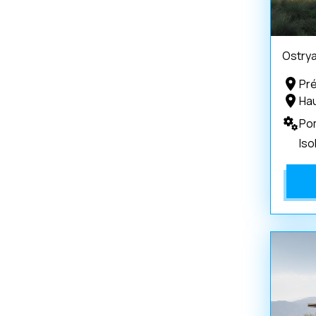
Ostry
Pr
Ha
Po
Iso