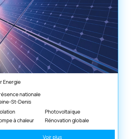
ir Energie
résence nationale
eine-St-Denis
solation
Photovoltaïque
ompe à chaleur
Rénovation globale
Voir plus